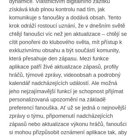
dynamice. Vlastnictvím digitálního zážitku
získává klub plnou kontrolu nad tím, jak
komunikuje s fanoušky a dodává obsah. Tento
krok odráží rostoucí uznání, že v dnešním světě
chtějí fanoušci víc než jen aktualizace – chtějí se
cítit ponořeni do klubového světa, mít přístup k
exkluzivnímu obsahu a být součástí komunity,
která přesahuje den zápasu. Mezi funkce
aplikace patří živé aktualizace zápasů, profily
hráčů, týmové zprávy, videoobsah a podrobný
kalendář nadcházejících událostí. Ale možná
jeho nejzajímavější funkcí je schopnost přijímat
personalizovaná upozornění na základě
preferencí fanouška. Ať už se jedná o nejnovější
zprávy o týmu, připomenutí nadcházejících
zápasů nebo aktualizace výkonu hráčů, fanoušci
si mohou přizpůsobit oznámení aplikace tak, aby