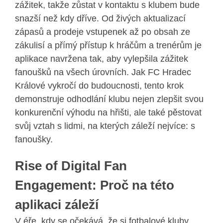
zážitek, takže zůstat v kontaktu s klubem bude
snazší než kdy dříve. Od živých aktualizací
zápasů a prodeje vstupenek až po obsah ze
zákulisí a přímý přístup k hráčům a trenérům je
aplikace navržena tak, aby vylepšila zážitek
fanoušků na všech úrovních. Jak FC Hradec
Králové vykročí do budoucnosti, tento krok
demonstruje odhodlání klubu nejen zlepšit svou
konkurenční výhodu na hřišti, ale také pěstovat
svůj vztah s lidmi, na kterých záleží nejvíce: s
fanoušky.
Rise of Digital Fan
Engagement: Proč na této
aplikaci záleží
V éře, kdy se očekává, že si fotbalové kluby