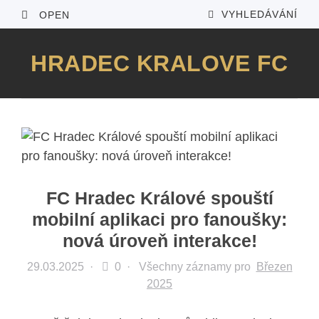
VYHLEDÁVÁNÍ
OPEN
HRADEC KRALOVE FC
FC Hradec Králové spouští
mobilní aplikaci pro fanoušky:
nová úroveň interakce!
29.03.2025
·
0 ·
Všechny záznamy pro
Březen
2025