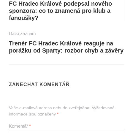
FC Hradec Králové podepsal nového
sponzora: co to znamená pro klub a
fanoušky?
Další záznam
Trenér FC Hradec Králové reaguje na
porážku od Sparty: rozbor chyb a závěry
ZANECHAT KOMENTÁŘ
Vaše e-mailová adresa nebude zveřejněna.
Vyžadované
informace jsou označeny
*
Komentář
*